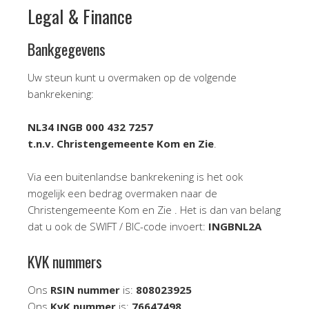
Legal & Finance
Bankgegevens
Uw steun kunt u overmaken op de volgende
bankrekening:
NL34 INGB 000 432 7257
t.n.v. Christengemeente Kom en Zie
.
Via een buitenlandse bankrekening is het ook
mogelijk een bedrag overmaken naar de
Christengemeente Kom en Zie . Het is dan van belang
dat u ook de SWIFT / BIC-code invoert:
INGBNL2A
KVK nummers
Ons
RSIN nummer
is:
808023925
Ons
KvK nummer
is:
76647498