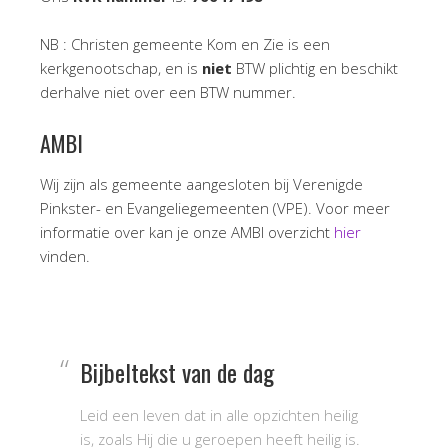
NB : Christen gemeente Kom en Zie is een
kerkgenootschap, en is
niet
BTW plichtig en beschikt
derhalve niet over een BTW nummer.
AMBI
Wij zijn als gemeente aangesloten bij Verenigde
Pinkster- en Evangeliegemeenten (VPE). Voor meer
informatie over kan je onze AMBI overzicht
hier
vinden.
Bijbeltekst van de dag
Leid een leven dat in alle opzichten heilig
is, zoals Hij die u geroepen heeft heilig is.